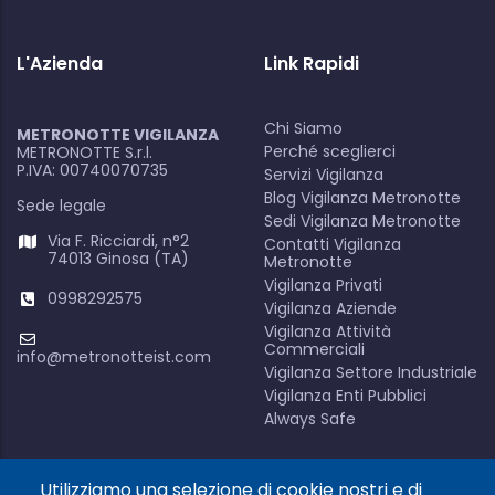
L'Azienda
Link Rapidi
Chi Siamo
METRONOTTE VIGILANZA
Perché sceglierci
METRONOTTE S.r.l.
P.IVA: 00740070735
Servizi Vigilanza
Blog Vigilanza Metronotte
Sede legale
Sedi Vigilanza Metronotte
Via F. Ricciardi, n°2
Contatti Vigilanza
74013 Ginosa (TA)
Metronotte
Vigilanza Privati
0998292575
Vigilanza Aziende
Vigilanza Attività
Commerciali
info@metronotteist.com
Vigilanza Settore Industriale
Vigilanza Enti Pubblici
Always Safe
Utilizziamo una selezione di cookie nostri e di