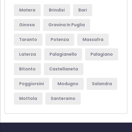
Matera
Brindisi
Bari
Ginosa
Gravina In Puglia
Taranto
Potenza
Massafra
Laterza
Palagianello
Palagiano
Bitonto
Castellaneta
Poggiorsini
Modugno
Salandra
Mottola
Santeramo