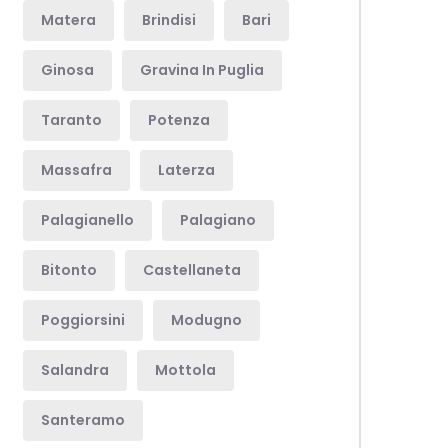
Matera
Brindisi
Bari
Ginosa
Gravina In Puglia
Taranto
Potenza
Massafra
Laterza
Palagianello
Palagiano
Bitonto
Castellaneta
Poggiorsini
Modugno
Salandra
Mottola
Santeramo