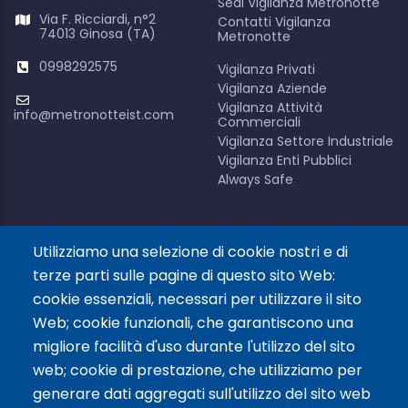
Sedi Vigilanza Metronotte
Via F. Ricciardi, n°2
Contatti Vigilanza
74013 Ginosa (TA)
Metronotte
0998292575
Vigilanza Privati
Vigilanza Aziende
Vigilanza Attività
info@metronotteist.com
Commerciali
Vigilanza Settore Industriale
Vigilanza Enti Pubblici
Always Safe
Utilizziamo una selezione di cookie nostri e di
Link Social
terze parti sulle pagine di questo sito Web:
cookie essenziali, necessari per utilizzare il sito
Web; cookie funzionali, che garantiscono una
migliore facilità d'uso durante l'utilizzo del sito
web; cookie di prestazione, che utilizziamo per
Siamo Presenti Su
generare dati aggregati sull'utilizzo del sito web